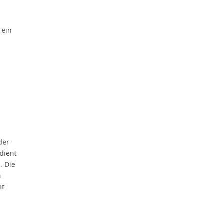
 ein
der
 dient
. Die
n
t.