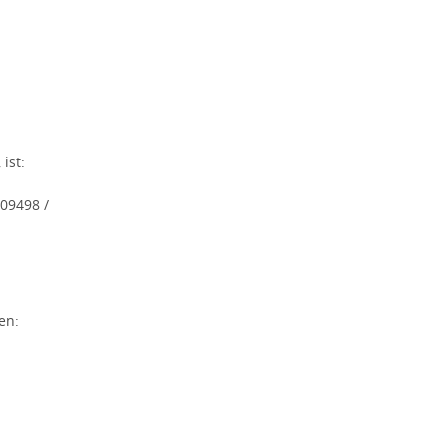
ist:
09498 /
en: