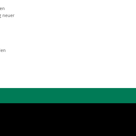
gen
g neuer
den